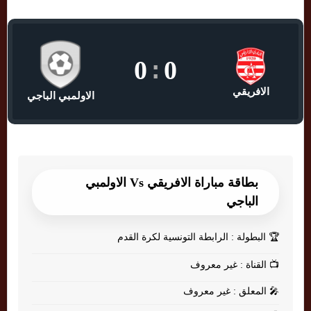
0
:
0
الافريقي
الاولمبي الباجي
بطاقة مباراة الافريقي Vs الاولمبي
الباجي
🏆
البطولة : الرابطة التونسية لكرة القدم
📺
القناة : غير معروف
🎤
المعلق : غير معروف