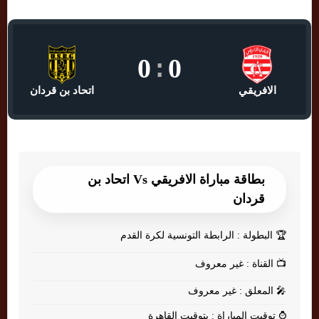
0
:
0
الافريقي
اتحاد بن قردان
بطاقة مباراة الافريقي Vs اتحاد بن
قردان
🏆
البطولة : الرابطة التونسية لكرة القدم
📺
القناة : غير معروف
🎤
المعلق : غير معروف
⌚
توقيت المباراة : بتوقيت القاهرة