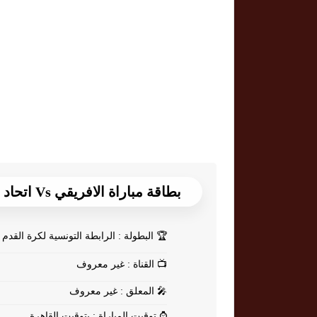
بطاقة مباراة الافريقي Vs اتحاد بن قردان
🏆
البطولة : الرابطة التونسية لكرة القدم
📺
القناة : غير معروف
🎤
المعلق : غير معروف
⌚
توقيت المباراة : بتوقيت القاهرة