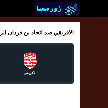
الافريقي ضد اتحاد بن قردان الرابط
الافريقي