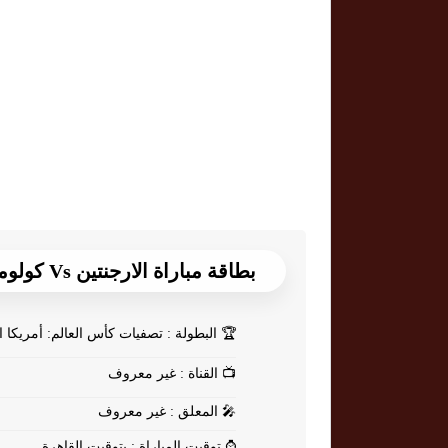
بطاقة مباراة الارجنتين Vs كولومبيا
🏆
البطولة : تصفيات كأس العالم: أمريكا ال
📺
القناة : غير معروف
🎤
المعلق : غير معروف
⌚
توقيت المباراة : بتوقيت القاهرة