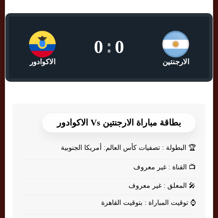
0
:
0
الارجنتين
الاكوادور
بطاقة مباراة الارجنتين Vs الاكوادور
🏆
البطولة : تصفيات كأس العالم: أمريكا الجنوبية
📺
القناة : غير معروف
🎤
المعلق : غير معروف
⌚
توقيت المباراة : بتوقيت القاهرة