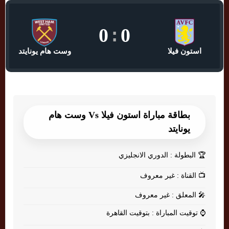
0
:
0
استون فيلا
وست هام يونايتد
بطاقة مباراة استون فيلا Vs وست هام
يونايتد
🏆
البطولة : الدوري الانجليزي
📺
القناة : غير معروف
🎤
المعلق : غير معروف
⌚
توقيت المباراة : بتوقيت القاهرة