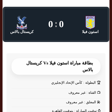
0
:
0
استون فيلا
كريستال بالاس
بطاقة مباراة استون فيلا Vs كريستال
بالاس
🏆
البطولة : كأس الإتحاد الإنجليزي
📺
القناة : غير معروف
🎤
المعلق : غير معروف
⌚
توقيت المباراة : بتوقيت القاهرة