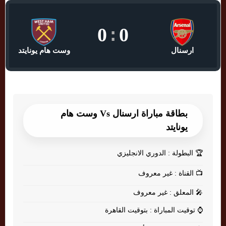
0
:
0
ارسنال
وست هام يونايتد
بطاقة مباراة ارسنال Vs وست هام
يونايتد
🏆
البطولة : الدوري الانجليزي
📺
القناة : غير معروف
🎤
المعلق : غير معروف
⌚
توقيت المباراة : بتوقيت القاهرة