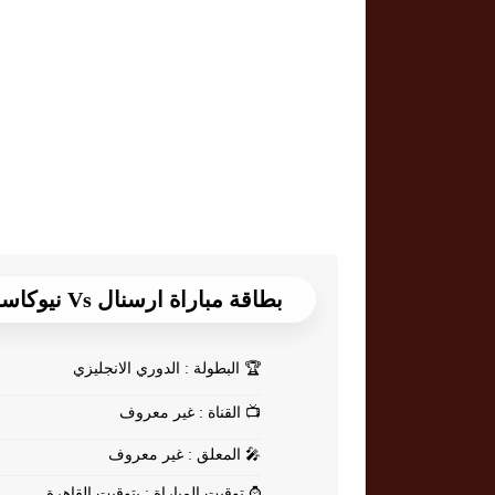
بطاقة مباراة ارسنال Vs نيوكاسل يونايتد
🏆
البطولة : الدوري الانجليزي
📺
القناة : غير معروف
🎤
المعلق : غير معروف
⌚
توقيت المباراة : بتوقيت القاهرة