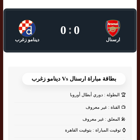
0
:
0
ارسنال
دينامو زغرب
بطاقة مباراة ارسنال Vs دينامو زغرب
🏆
البطولة : دوري أبطال أوروبا
📺
القناة : غير معروف
🎤
المعلق : غير معروف
⌚
توقيت المباراة : بتوقيت القاهرة