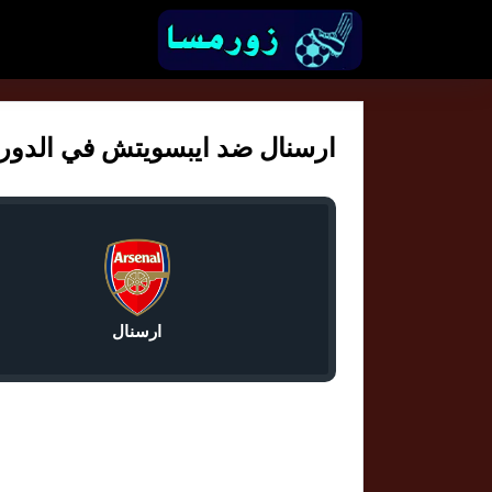
ارسنال ضد ايبسويتش في الدوري الا
ارسنال