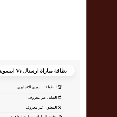
بطاقة مباراة ارسنال Vs ايبسويتش
🏆
البطولة : الدوري الانجليزي
📺
القناة : غير معروف
🎤
المعلق : غير معروف
⌚
توقيت المباراة : بتوقيت القاهرة