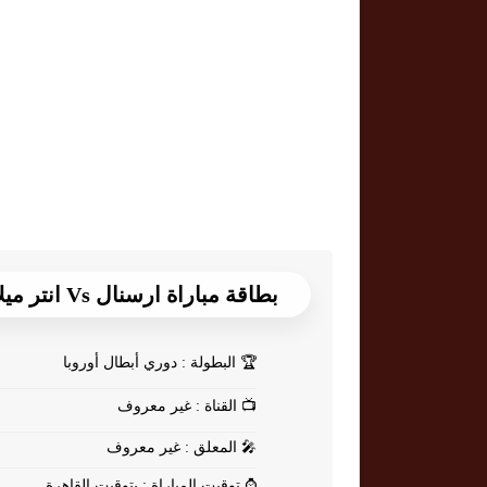
بطاقة مباراة ارسنال Vs انتر ميلان
🏆
البطولة : دوري أبطال أوروبا
📺
القناة : غير معروف
🎤
المعلق : غير معروف
⌚
توقيت المباراة : بتوقيت القاهرة