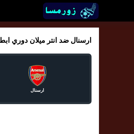
ارسنال ضد انتر ميلان دوري ابطال او
ارسنال