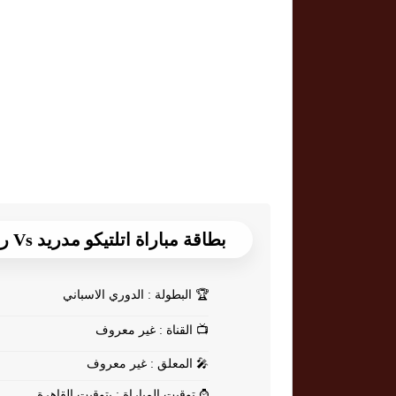
بطاقة مباراة اتلتيكو مدريد Vs ريال بيتيس
🏆
البطولة : الدوري الاسباني
📺
القناة : غير معروف
🎤
المعلق : غير معروف
⌚
توقيت المباراة : بتوقيت القاهرة