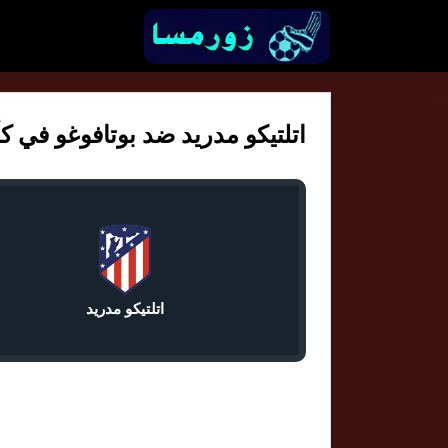
اتلتيكو مدريد ضد بوتافوغو في كأس ال
اتلتيكو مدريد