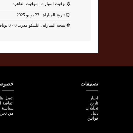
⌚
توقيت المباراة : بتوقيت القاهرة
⏰
تاريخ المباراة : 23 يونيو 2025
⚽
نتيجة المباراة : اتلتيكو مدريد 0 - 0 بوتافوغو
تصنيفات
خصوصية
اخبار
اتصل بنا
تاريخ
اتفاقية 
تحليلات
سياسة ا
دليل
من نحن
قوانين