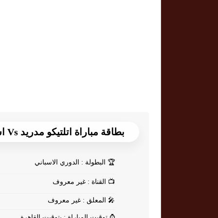
بطاقة مباراة اتلتيكو مدريد Vs اشبيلية
🏆
البطولة : الدوري الاسباني
📺
القناة : غير معروف
🎤
المعلق : غير معروف
⌚
توقيت المباراة : بتوقيت القاهرة