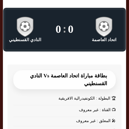
0
:
0
اتحاد العاصمة
النادي القسنطيني
بطاقة مباراة اتحاد العاصمة Vs النادي
القسنطيني
🏆
البطولة : الكونفيدرالية الافريقية
📺
القناة : غير معروف
🎤
المعلق : غير معروف